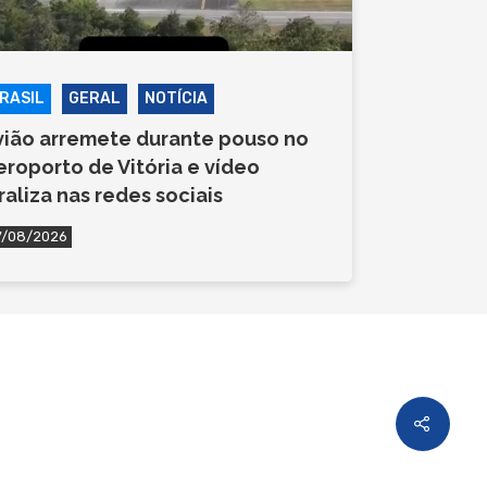
RASIL
GERAL
NOTÍCIA
vião arremete durante pouso no
eroporto de Vitória e vídeo
iraliza nas redes sociais
7/08/2026