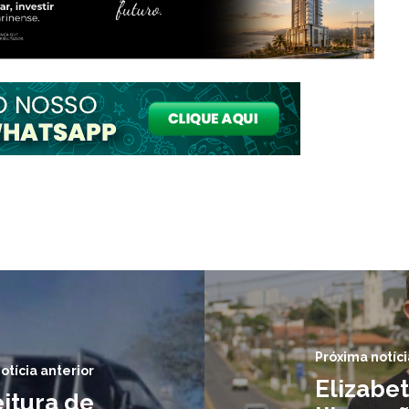
Próxima notíci
otícia anterior
Elizabet
itura de