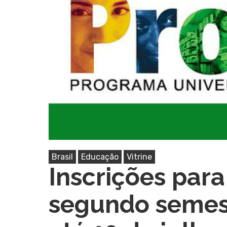
Pressione Enter para pesquisar ou ESC pa
Brasil
Educação
Vitrine
Inscrições para
segundo semest