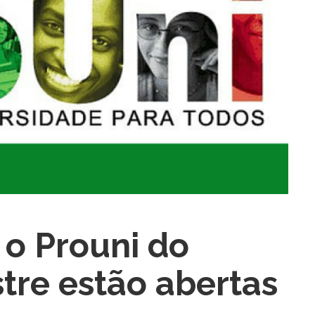
ra fechar
 o Prouni do
re estão abertas