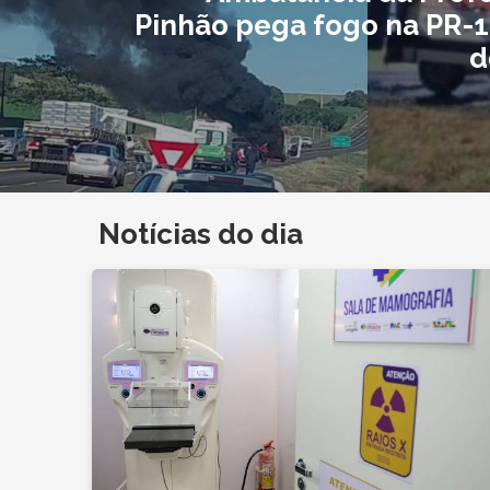
Pinhão pega fogo na PR-17
d
Notícias do dia