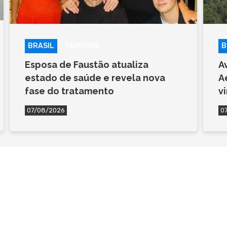
BRASIL
FAMOSOS
B
Esposa de Faustão atualiza
A
estado de saúde e revela nova
A
fase do tratamento
v
07/08/2026
0