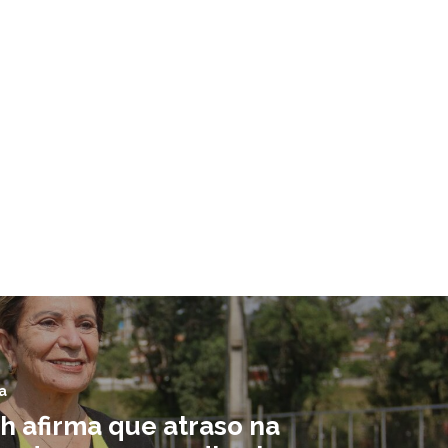
a
h afirma que atraso na