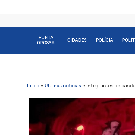
PONTA
CIDADES
POLÍCIA
POLÍT
GROSSA
Início
»
Últimas notícias
»
Integrantes de banda 