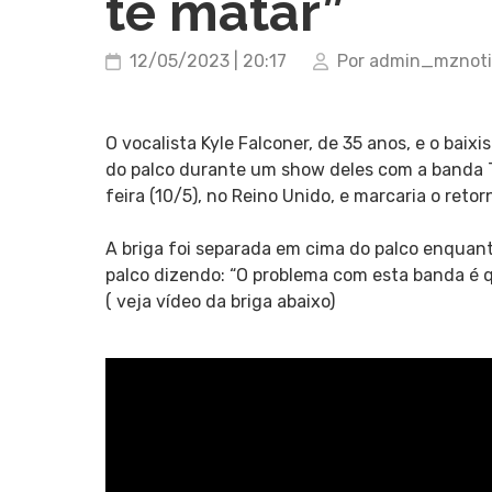
te matar”
12/05/2023 | 20:17
Por admin_mznot
O vocalista Kyle Falconer, de 35 anos, e o baix
do palco durante um show deles com a banda 
feira (10/5), no Reino Unido, e marcaria o retor
A briga foi separada em cima do palco enquanto 
palco dizendo: “O problema com esta banda é qu
( veja vídeo da briga abaixo)