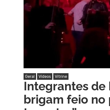
Pressione Enter para pesquisar ou ESC pa
Geral
Vídeos
Vitrine
Integrantes de
brigam feio no 