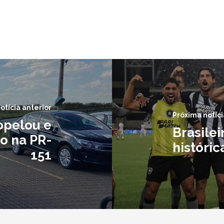
otícia anterior
Próxima notíci
opelou e
Brasile
o na PR-
históric
151