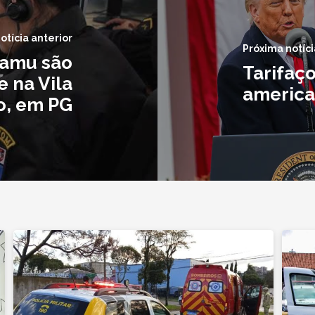
otícia anterior
Próxima notíci
Samu são
Tarifaço
e na Vila
america
o, em PG