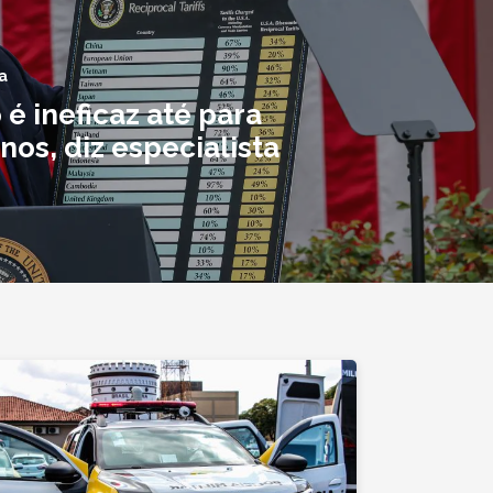
a
 é ineficaz até para
nos, diz especialista