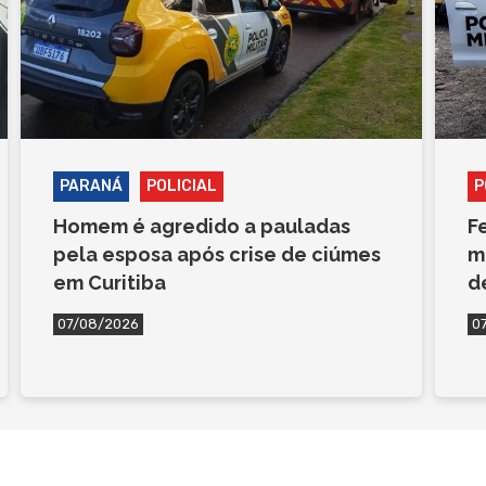
PARANÁ
POLICIAL
P
Homem é agredido a pauladas
F
pela esposa após crise de ciúmes
m
em Curitiba
d
07/08/2026
0