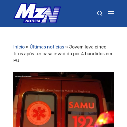
Pressione Enter para pesquisar ou ESC para
fechar
Início
»
Últimas notícias
»
Jovem leva cinco
tiros após ter casa invadida por 4 bandidos em
PG