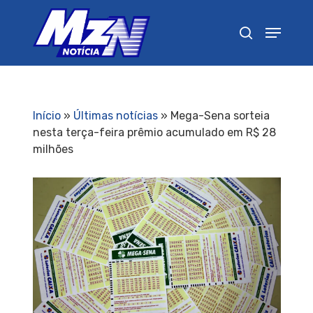
Pressione Enter para pesquisar ou ESC para
fechar
Início
»
Últimas notícias
»
Mega-Sena sorteia
nesta terça-feira prêmio acumulado em R$ 28
milhões