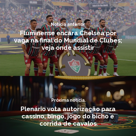
Notícia anterior
Fluminense encara Chelsea por
vaga na final do Mundial de Clubes;
veja onde assistir
Próxima notícia
Plenário vota autorização para
cassino, bingo, jogo do bicho e
corrida de cavalos