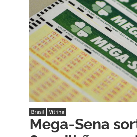
Pressione Enter para pesquisar ou ESC pa
Brasil
Vitrine
Mega-Sena sort