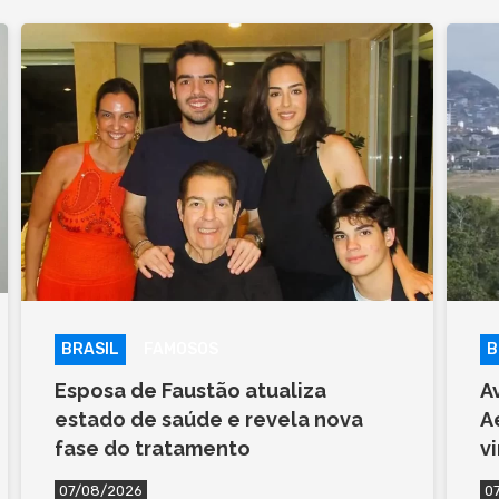
BRASIL
FAMOSOS
B
Esposa de Faustão atualiza
A
estado de saúde e revela nova
A
fase do tratamento
v
07/08/2026
0