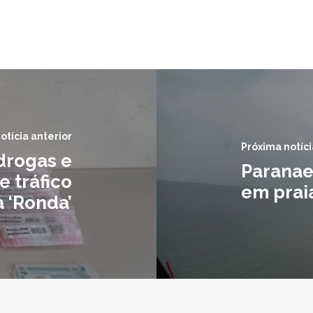
otícia anterior
Próxima notíci
drogas e
Paranae
e tráfico
em prai
a ‘Ronda’