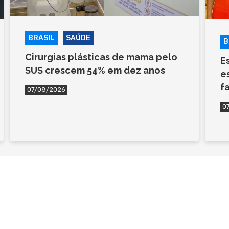
BRASIL
SAÚDE
B
Cirurgias plásticas de mama pelo
E
SUS crescem 54% em dez anos
e
f
07/08/2026
0