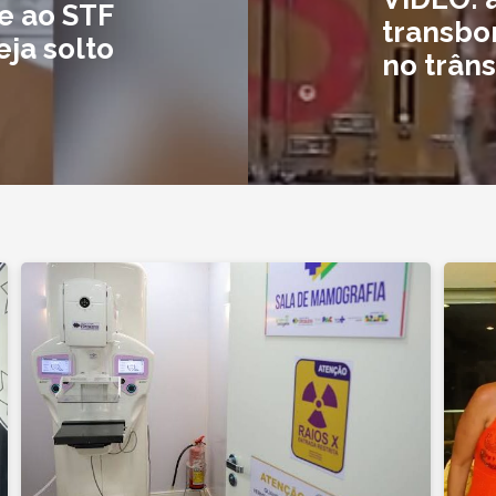
e ao STF
transbo
eja solto
no trân