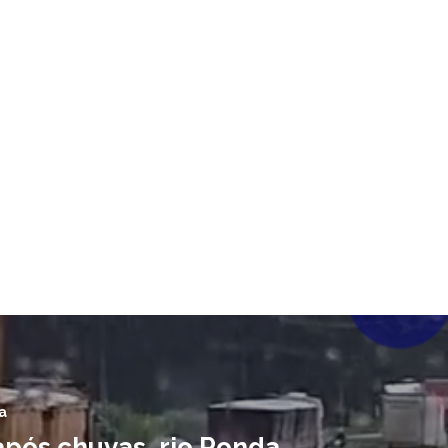
a
após chuvas, rio Ronda