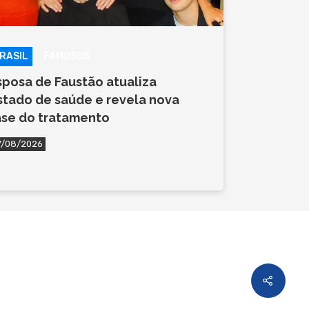
RASIL
FAMOSOS
sposa de Faustão atualiza
stado de saúde e revela nova
ase do tratamento
7/08/2026