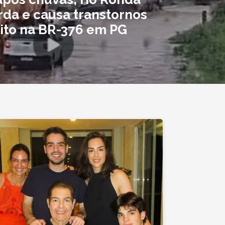
rda e causa transtornos
sito na BR-376 em PG