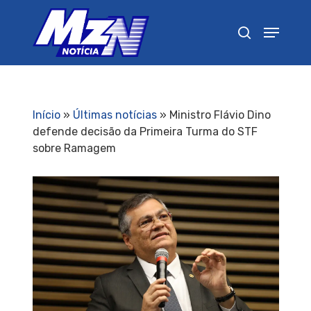
Pressione Enter para pesquisar ou ESC para
fechar
Início
»
Últimas notícias
»
Ministro Flávio Dino
defende decisão da Primeira Turma do STF
sobre Ramagem