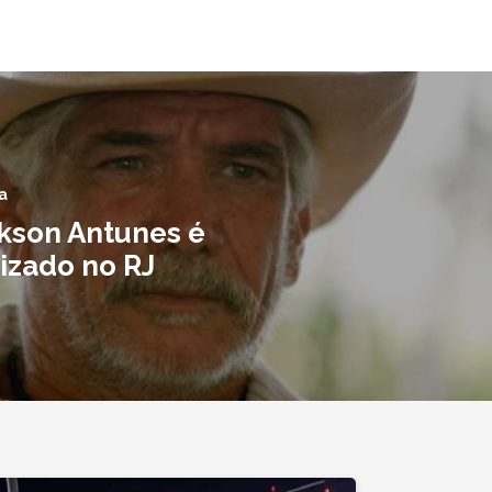
a
ckson Antunes é
izado no RJ