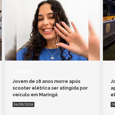
ACIDENTE
A
Jovem de 18 anos morre após
J
scooter elétrica ser atingida por
a
veículo em Maringá
e
06/08/2026
0