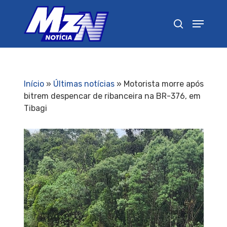
Pressione Enter para pesquisar ou ESC para
fechar
Início
»
Últimas notícias
»
Motorista morre após
bitrem despencar de ribanceira na BR-376, em
Tibagi