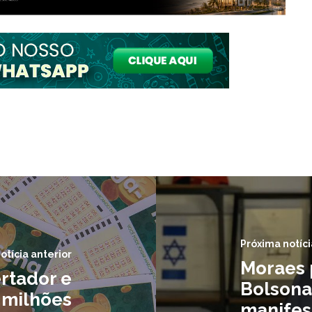
Próxima notíci
otícia anterior
Moraes 
rtador e
Bolsona
 milhões
manifes