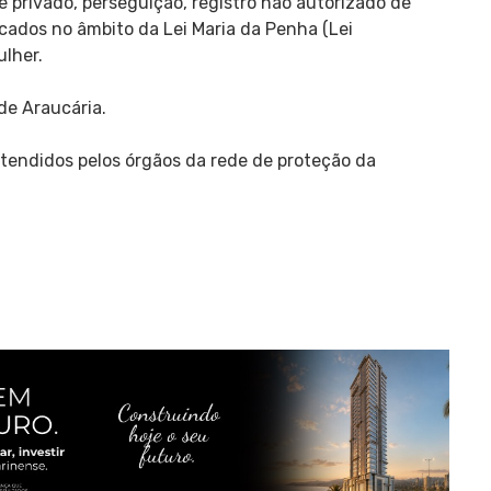
re privado, perseguição, registro não autorizado de
icados no âmbito da Lei Maria da Penha (Lei
lher.
 de Araucária.
atendidos pelos órgãos da rede de proteção da