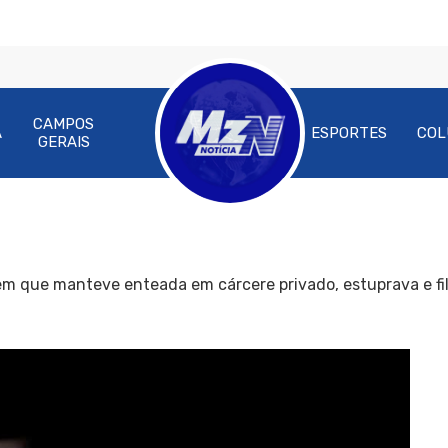
CAMPOS
A
ESPORTES
COL
GERAIS
 que manteve enteada em cárcere privado, estuprava e fi