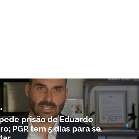
a
pede prisão de Eduardo
ro; PGR tem 5 dias para se
tar