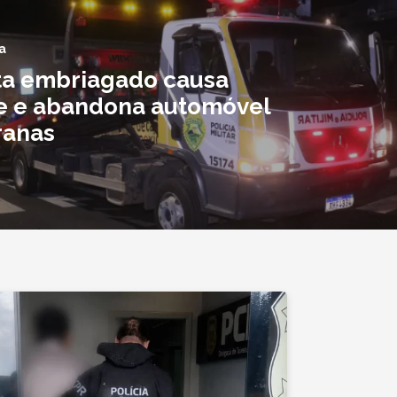
a
ta embriagado causa
e e abandona automóvel
ranas