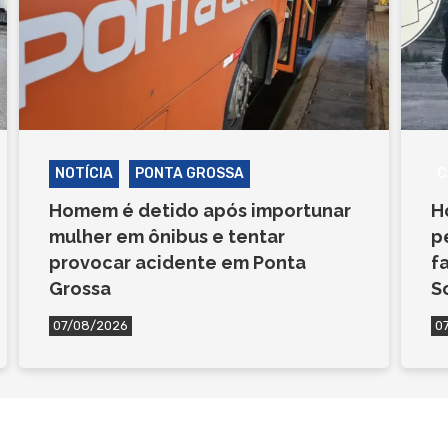
NOTÍCIA
PONTA GROSSA
C
Homem é detido após importunar
H
mulher em ônibus e tentar
p
provocar acidente em Ponta
f
Grossa
S
07/08/2026
0