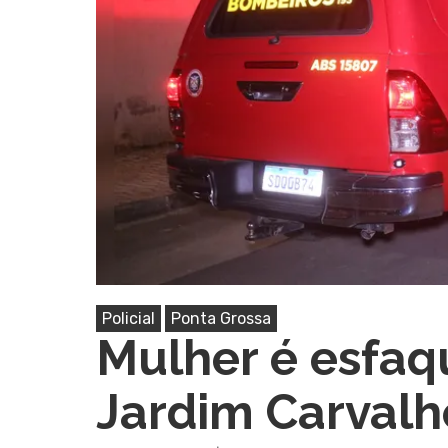
Pressione Enter para pesquisar ou ESC pa
Policial
Ponta Grossa
Mulher é esfaq
Jardim Carval