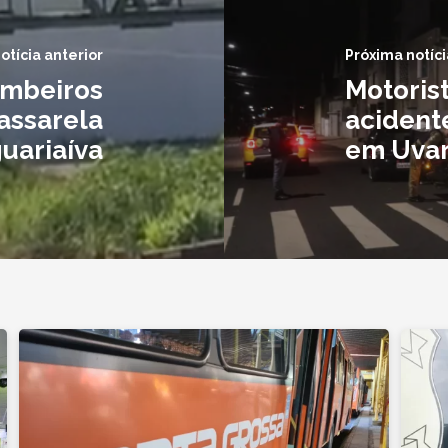
otícia anterior
Próxima notíci
ombeiros
Motoris
passarela
acident
uariaíva
em Uva