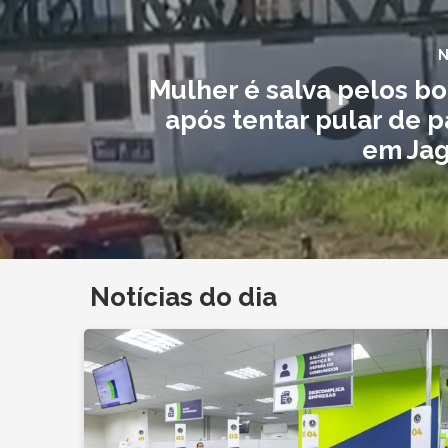
N
Mulher é salva pelos b
após tentar pular de 
em Jag
Notícias do dia