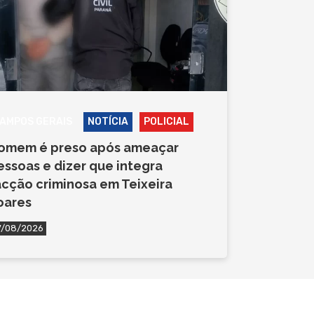
AMPOS GERAIS
NOTÍCIA
POLICIAL
omem é preso após ameaçar
essoas e dizer que integra
acção criminosa em Teixeira
oares
7/08/2026