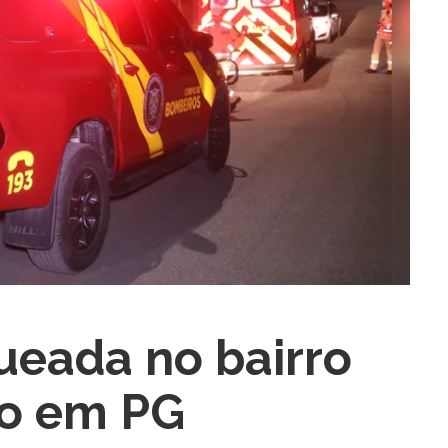
ra fechar
ueada no bairro
ho em PG