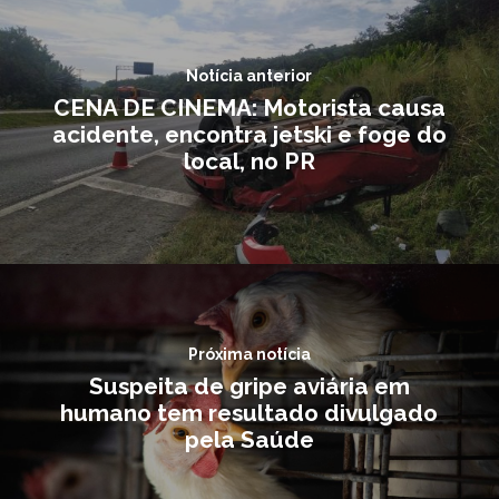
Notícia anterior
CENA DE CINEMA: Motorista causa
acidente, encontra jetski e foge do
local, no PR
Próxima notícia
Suspeita de gripe aviária em
humano tem resultado divulgado
pela Saúde