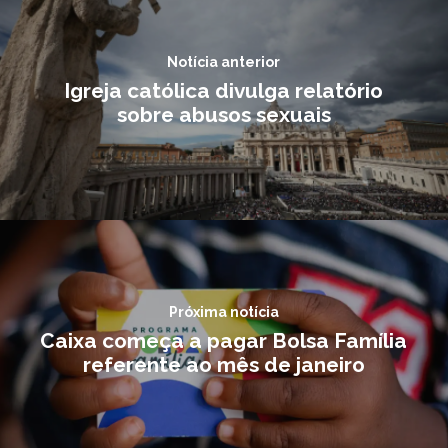
Notícia anterior
Igreja católica divulga relatório
sobre abusos sexuais
Próxima notícia
Caixa começa a pagar Bolsa Família
referente ao mês de janeiro