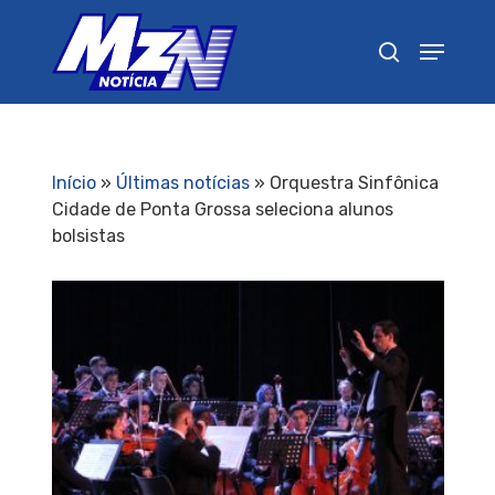
Pressione Enter para pesquisar ou ESC para
fechar
Início
»
Últimas notícias
»
Orquestra Sinfônica
Cidade de Ponta Grossa seleciona alunos
bolsistas