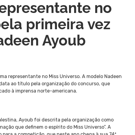
representante no
ela primeira vez
adeen Ayoub
á uma representante no Miss Universo. A modelo Nadeen
ata ao título pela organização do concurso, que
cado à imprensa norte-americana.
estina, Ayoub foi descrita pela organização como
inação que definem o espírito do Miss Universo”. A
 para a competição, que neste ano chega à sua 74ª