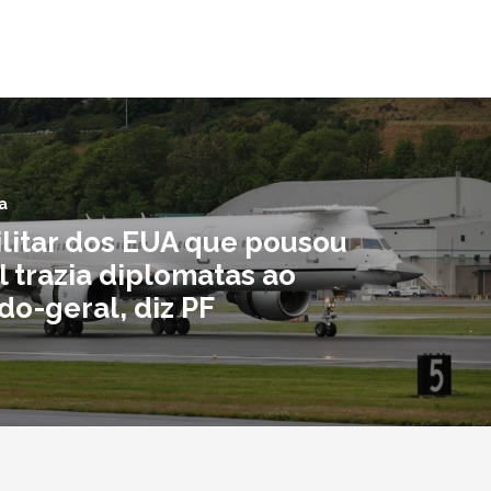
a
ilitar dos EUA que pousou
l trazia diplomatas ao
do-geral, diz PF