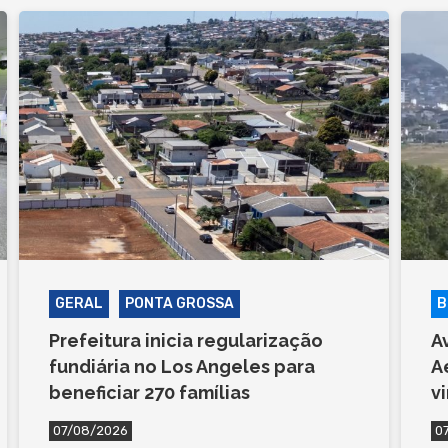
GERAL
PONTA GROSSA
B
Prefeitura inicia regularização
A
fundiária no Los Angeles para
A
beneficiar 270 famílias
v
07/08/2026
0