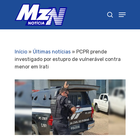
Pressione Enter para pesquisar ou ESC para
fechar
Início
»
Últimas notícias
»
PCPR prende
investigado por estupro de vulnerável contra
menor em Irati