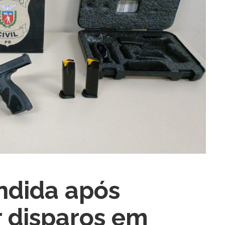
ra fechar
endida após
 disparos em