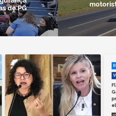
egurança
motoris
as de PG
B
V
F
G
p
e
0