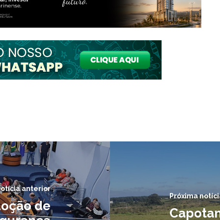
otícia anterior
Próxima notíci
doção de
Capotam