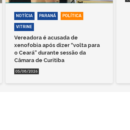
NOTÍCIA
PARANÁ
POLÍTICA
VITRINE
Vereadora é acusada de
xenofobia após dizer “volta para
o Ceará” durante sessão da
Câmara de Curitiba
05/08/2026