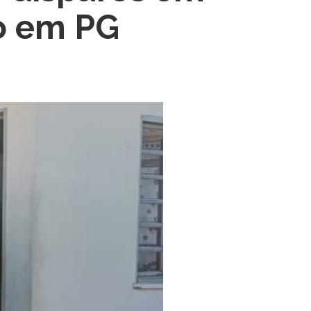
io em PG