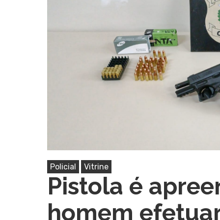
Pressione Enter para pesquisar ou ESC pa
Policial
Vitrine
Pistola é apre
homem efetuar