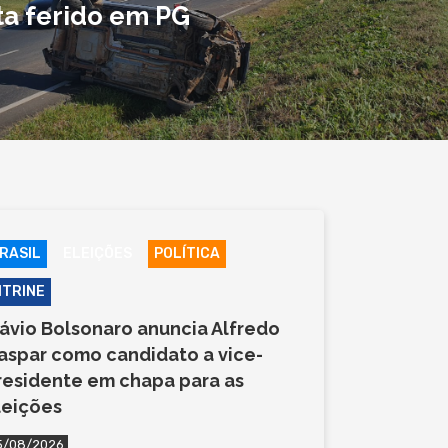
ta ferido em PG
RASIL
ELEIÇÕES
POLÍTICA
ITRINE
lávio Bolsonaro anuncia Alfredo
aspar como candidato a vice-
residente em chapa para as
leições
5/08/2026