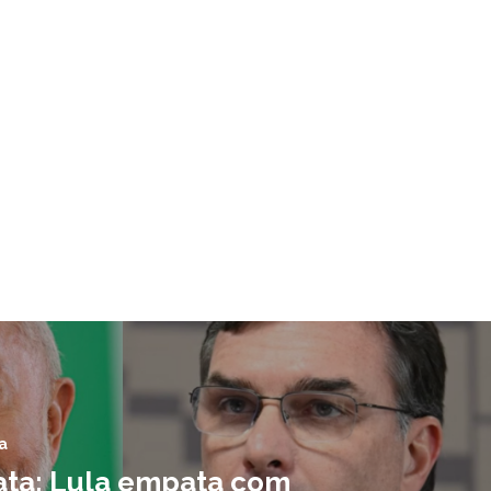
a
ta: Lula empata com