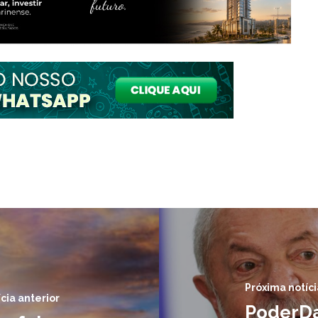
Próxima notíci
cia anterior
PoderDa