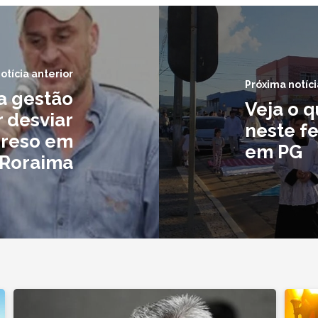
otícia anterior
Próxima notíci
da gestão
Veja o 
 desviar
neste fe
preso em
em PG
Roraima