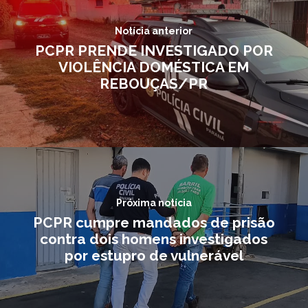
Notícia anterior
PCPR PRENDE INVESTIGADO POR
VIOLÊNCIA DOMÉSTICA EM
REBOUÇAS/PR
Próxima notícia
PCPR cumpre mandados de prisão
contra dois homens investigados
por estupro de vulnerável