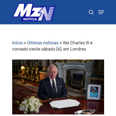
Pressione Enter para pesquisar ou ESC para
fechar
Início
»
Últimas notícias
»
Rei Charles III é
coroado neste sábado (6), em Londres