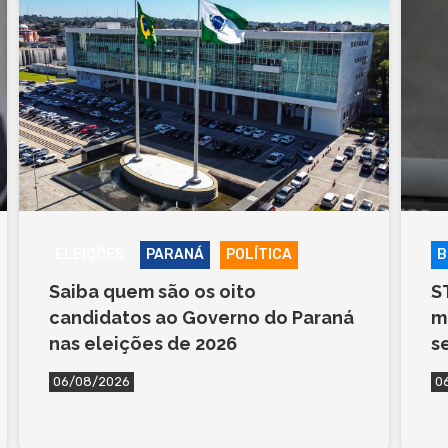
ELEIÇÕES
PARANÁ
POLÍTICA
B
Saiba quem são os oito
S
candidatos ao Governo do Paraná
m
nas eleições de 2026
s
06/08/2026
0