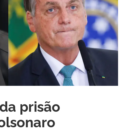
ra fechar
da prisão
Bolsonaro