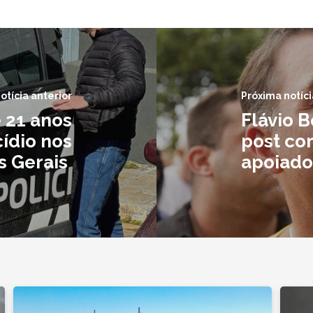
otícia anterior
Próxima notíci
 21 anos
Flávio 
cídio nos
post com
 Gerais
apoiado