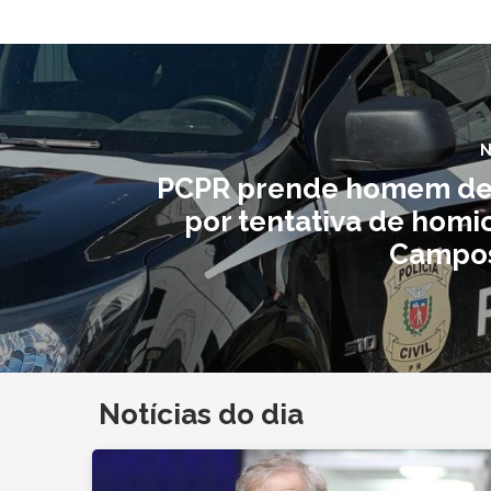
N
PCPR prende homem de
por tentativa de homi
Campos
Notícias do dia