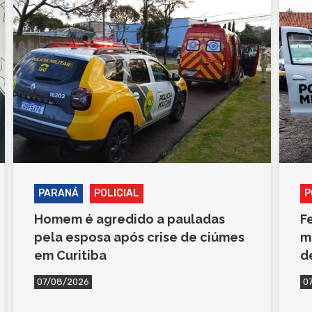
PARANÁ
POLICIAL
P
Homem é agredido a pauladas
F
pela esposa após crise de ciúmes
m
em Curitiba
d
07/08/2026
0