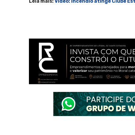
Leia mais:
Vídeo: Incêndio atinge Clube Es