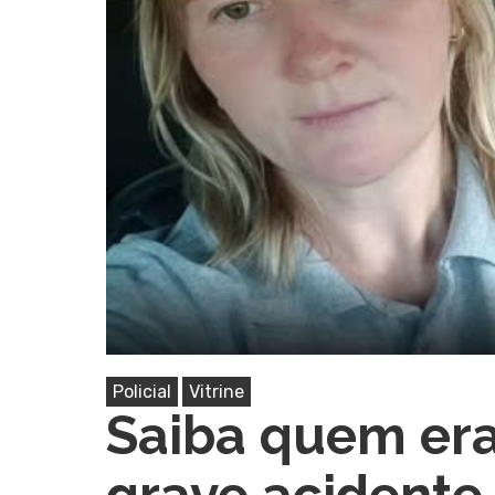
Pressione Enter para pesquisar ou ESC pa
Policial
Vitrine
Saiba quem er
grave acidente