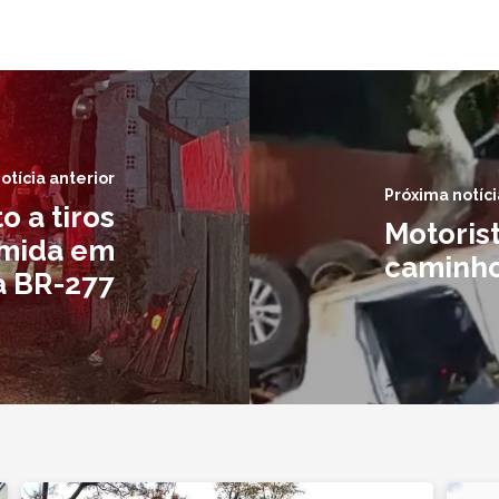
otícia anterior
Próxima notíci
o a tiros
Motoris
omida em
caminho
a BR-277