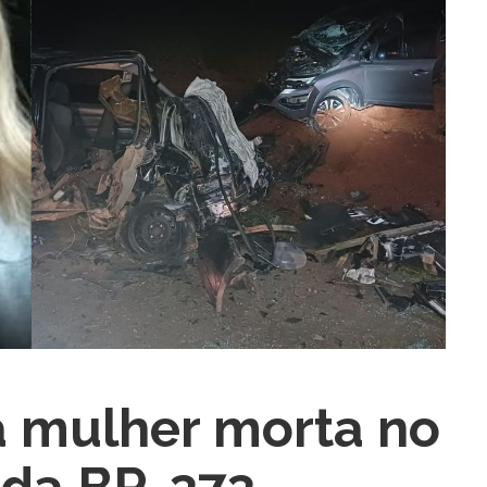
ra fechar
a mulher morta no
 da BR-373