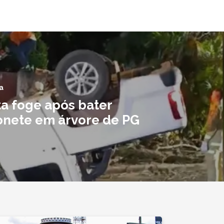
a
ta foge após bater
nete em árvore de PG