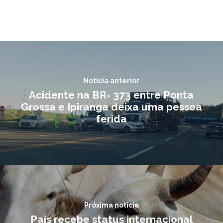
Notícia anterior
Acidente na BR- 373 entre Ponta
Grossa e Ipiranga deixa uma pessoa
ferida
Próxima notícia
País recebe status internacional