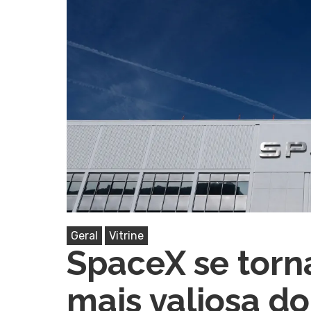
Pressione Enter para pesquisar ou ESC pa
Geral
Vitrine
SpaceX se torn
mais valiosa 