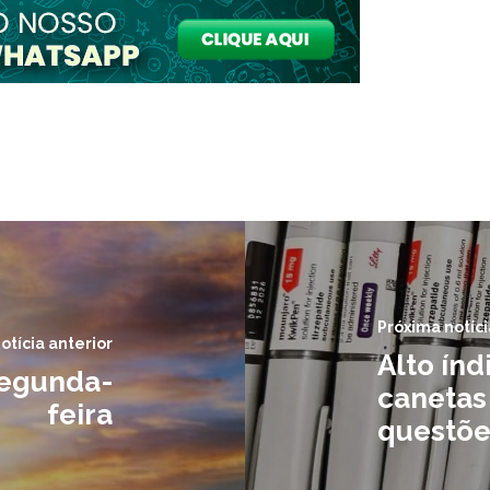
Próxima notíci
otícia anterior
Alto ín
segunda-
canetas
feira
questõe