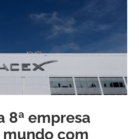
ra fechar
a 8ª empresa
do mundo com