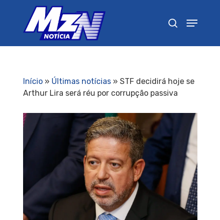
Pressione Enter para pesquisar ou ESC para
fechar
Início
»
Últimas notícias
»
STF decidirá hoje se
Arthur Lira será réu por corrupção passiva