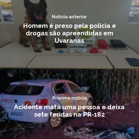
Notícia anterior
Homem é preso pela polícia e
drogas são apreendidas em
Uvaranas
Próxima notícia
Acidente mata uma pessoa e deixa
sete feridas na PR-182