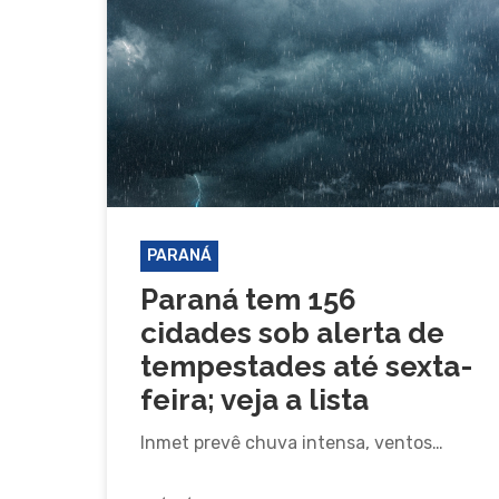
PARANÁ
Paraná tem 156
cidades sob alerta de
Pressione Enter para pesquisar ou ESC pa
tempestades até sexta-
feira; veja a lista
Inmet prevê chuva intensa, ventos…