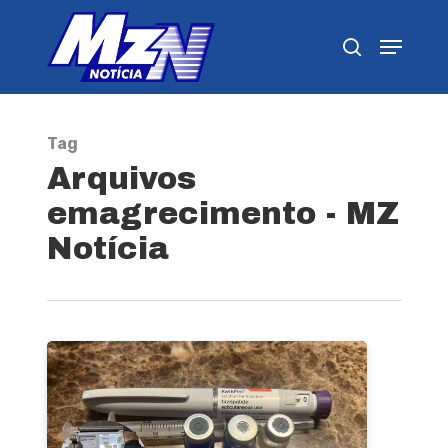
Pressione Enter para pesquisar ou ESC para
fechar
Tag
Arquivos
emagrecimento - MZ
Notícia