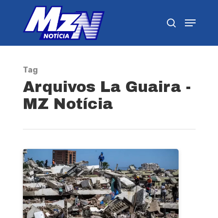
Pressione Enter para pesquisar ou ESC para
fechar
Tag
Arquivos La Guaira -
MZ Notícia