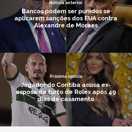
Notícia anterior
Bancos podem ser punidos se
aplicarem sanções dos EUA contra
Alexandre de Moraes
Próxima notícia
Jogador do Coritiba acusa ex-
esposa de furto de Rolex após 49
dias de casamento