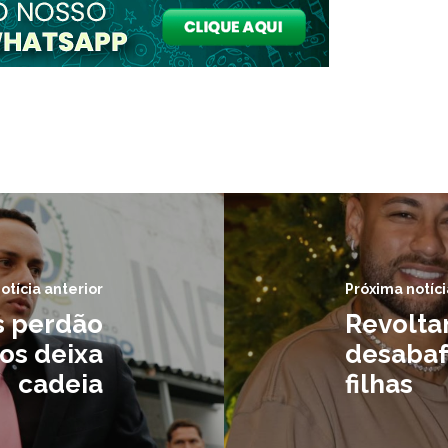
otícia anterior
Próxima notíci
s perdão
Revolta
os deixa
desabaf
cadeia
filhas