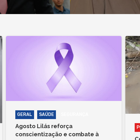
GERAL
SAÚDE
SEGURANÇA
Agosto Lilás reforça
P
conscientização e combate à
C