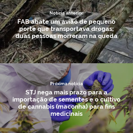
Notícia anterior
FAB abate um avião de pequeno
porte que transportava drogas;
duas pessoas morreram na queda
Próxima notícia
STJ nega mais prazo para a
importação de sementes e o cultivo
de cannabis (maconha) para fins
medicinais