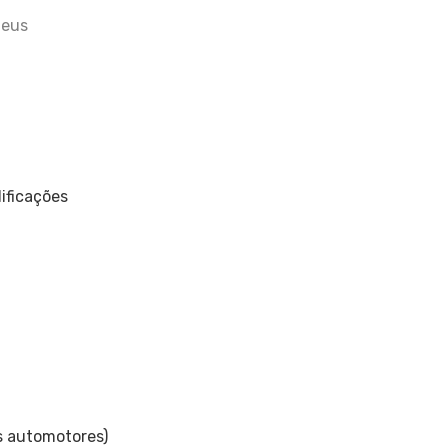
heus
ificações
os automotores)