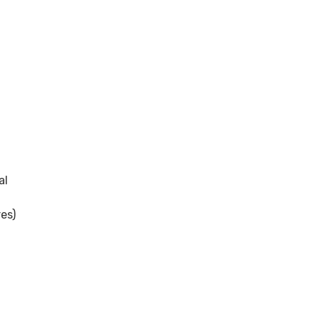
al
es)