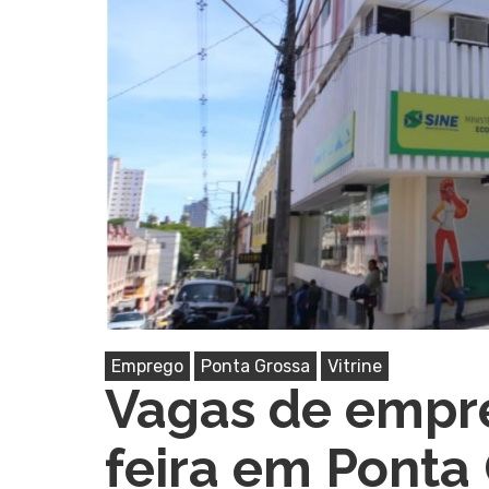
Emprego
Ponta Grossa
Vitrine
Vagas de empre
Pressione Enter para pesquisar ou ESC pa
feira em Ponta