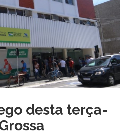
go desta terça-
ra fechar
 Grossa