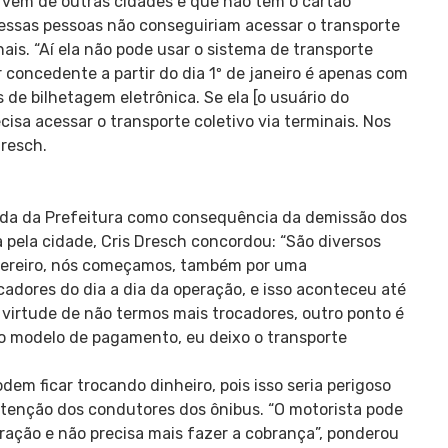
vem de outras cidades e que não têm o cartão
 essas pessoas não conseguiriam acessar o transporte
ais. “Aí ela não pode usar o sistema de transporte
 concedente a partir do dia 1º de janeiro é apenas com
 de bilhetagem eletrônica. Se ela [o usuário do
ecisa acessar o transporte coletivo via terminais. Nos
Dresch.
da da Prefeitura como consequência da demissão dos
 pela cidade, Cris Dresch concordou: “São diversos
fevereiro, nós começamos, também por uma
ocadores do dia a dia da operação, e isso aconteceu até
virtude de não termos mais trocadores, outro ponto é
o modelo de pagamento, eu deixo o transporte
em ficar trocando dinheiro, pois isso seria perigoso
r atenção dos condutores dos ônibus. “O motorista pode
ração e não precisa mais fazer a cobrança”, ponderou