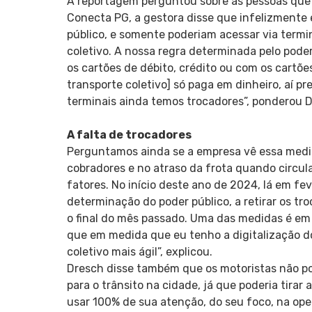
A reportagem perguntou sobre as pessoas que 
Conecta PG, a gestora disse que infelizmente
público, e somente poderiam acessar via termin
coletivo. A nossa regra determinada pelo poder
os cartões de débito, crédito ou com os cartões
transporte coletivo] só paga em dinheiro, aí pr
terminais ainda temos trocadores”, ponderou 
A falta de trocadores
Perguntamos ainda se a empresa vê essa medi
cobradores e no atraso da frota quando circula
fatores. No início deste ano de 2024, lá em 
determinação do poder público, a retirar os tr
o final do mês passado. Uma das medidas é em 
que em medida que eu tenho a digitalização d
coletivo mais ágil”, explicou.
Dresch disse também que os motoristas não pod
para o trânsito na cidade, já que poderia tira
usar 100% de sua atenção, do seu foco, na ope