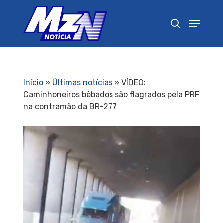
Pressione Enter para pesquisar ou ESC para
fechar
Início
»
Últimas notícias
»
VÍDEO:
Caminhoneiros bêbados são flagrados pela PRF
na contramão da BR-277