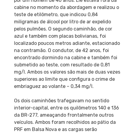
por um homem de 40 anos. Ele estava fora da
cabine no momento da abordagem e realizou o
teste de etilômetro, que indicou 0,84
miligramas de álcool por litro de ar expelido
pelos pulmões. O segundo caminhão, de cor
azul e também com placas bolivianas, foi
localizado poucos metros adiante, estacionado
na contramão. O condutor, de 42 anos, foi
encontrado dormindo na cabine e também foi
submetido ao teste, com resultado de 0,81
mg/l. Ambos os valores são mais de duas vezes
superiores ao limite que configura o crime de
embriaguez ao volante – 0,34 mg/l.
Os dois caminhões trafegavam no sentido
interior-capital, entre os quilômetros 140 e 136
da BR-277, ameaçando frontalmente outros
veículos. Ambos foram recolhidos ao pátio da
PRF em Balsa Nova e as cargas serão