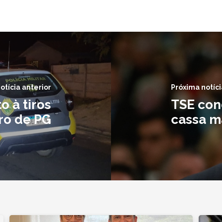
otícia anterior
Próxima notíci
 à tiros
TSE con
ro de PG
cassa m