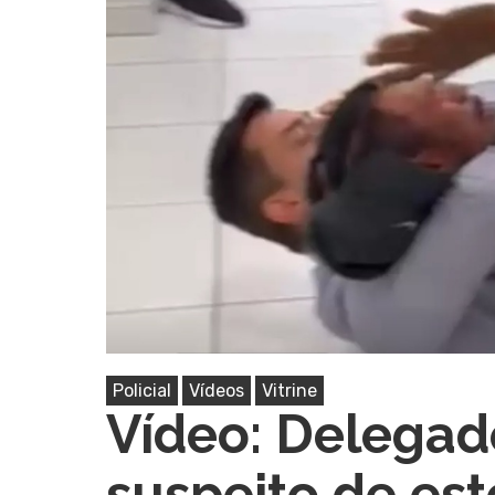
Pressione Enter para pesquisar ou ESC pa
Policial
Vídeos
Vitrine
Vídeo: Delegad
suspeito de es