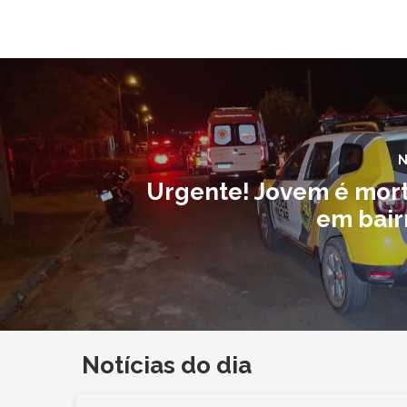
N
Urgente! Jovem é morto
em bair
Notícias do dia