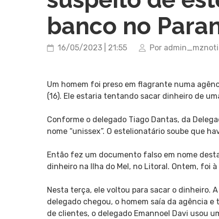
banco no Para
16/05/2023 | 21:55
Por admin_mznoti
Um homem foi preso em flagrante numa agência
(16). Ele estaria tentando sacar dinheiro de u
Conforme o delegado Tiago Dantas, da Delegaci
nome “unissex”. O estelionatário soube que hav
Então fez um documento falso em nome desta p
dinheiro na Ilha do Mel, no Litoral. Ontem, foi
Nesta terça, ele voltou para sacar o dinheiro.
delegado chegou, o homem saía da agência e te
de clientes, o delegado Emannoel Davi usou um