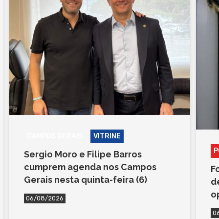
CAMPOS GERAIS
VITRINE
P
Sergio Moro e Filipe Barros
cumprem agenda nos Campos
F
Gerais nesta quinta-feira (6)
d
o
06/08/2026
0