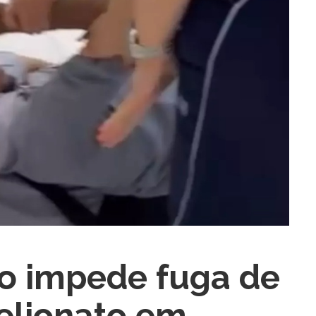
ra fechar
o impede fuga de
telionato em