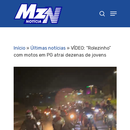
Pressione Enter para pesquisar ou ESC para
fechar
Início
»
Últimas notícias
»
VÍDEO: “Rolezinho”
com motos em PG atrai dezenas de jovens