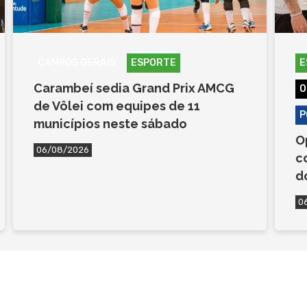
CAMPOS GERAIS
ESPORTE
E
Carambeí sedia Grand Prix AMCG
O
de Vôlei com equipes de 11
P
municípios neste sábado
O
06/08/2026
c
d
0