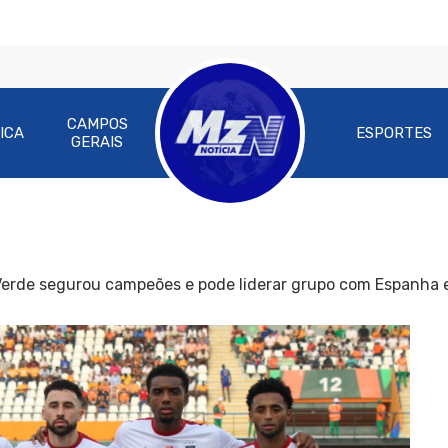
CAMPOS
ICA
ESPORTES
GERAIS
Verde segurou campeões e pode liderar grupo com Espanha 