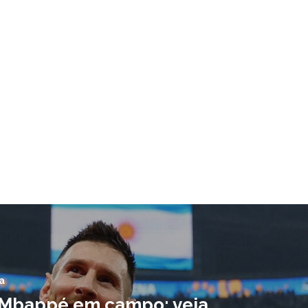
a
 Mbappé em campo: veja