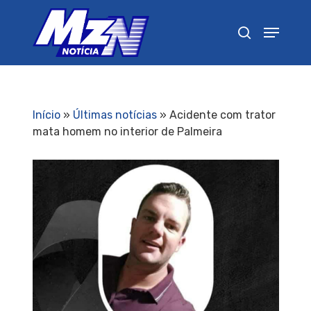
Pressione Enter para pesquisar ou ESC para
fechar
Início
»
Últimas notícias
»
Acidente com trator
mata homem no interior de Palmeira