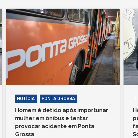
NOTÍCIA
PONTA GROSSA
C
Homem é detido após importunar
H
mulher em ônibus e tentar
p
provocar acidente em Ponta
f
Grossa
S