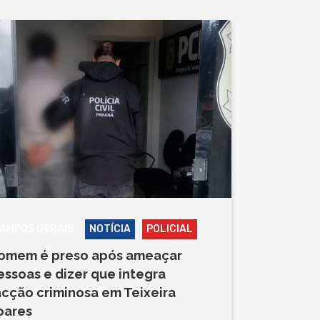
AMPOS GERAIS
NOTÍCIA
POLICIAL
omem é preso após ameaçar
essoas e dizer que integra
acção criminosa em Teixeira
oares