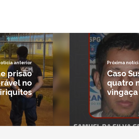
otícia anterior
Próxima notíci
 prisão
Caso Sus
rável no
quatro 
iriquitos
vingaça