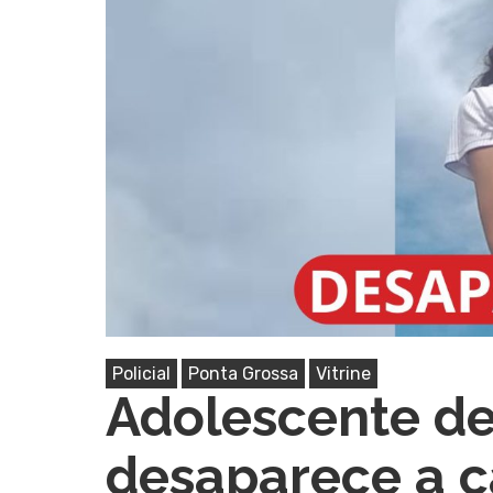
Pressione Enter para pesquisar ou ESC pa
Policial
Ponta Grossa
Vitrine
Adolescente de
desaparece a c