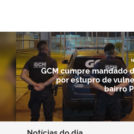
N
GCM cumpre mandado de
por estupro de vulne
bairro P
Notícias do dia