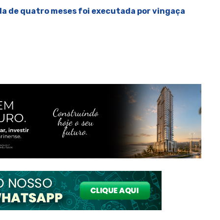
da de quatro meses foi executada por vingaça