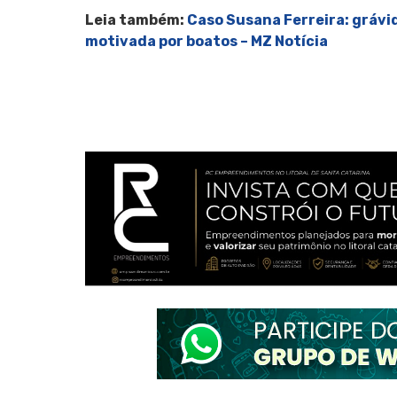
Leia também:
Caso Susana Ferreira: grávi
motivada por boatos – MZ Notícia