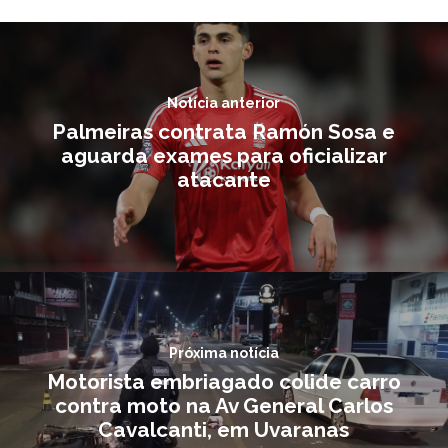
Notícia anterior
Palmeiras contrata Ramón Sosa e
aguarda exames para oficializar
atacante
Próxima notícia
Motorista embriagado colide carro
contra moto na Av General Carlos
Cavalcanti, em Uvaranas