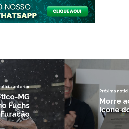
otícia anterior
Próxima notíci
ético-MG
Morre a
no Fuchs
ícone do
 Furacão