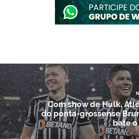
N
Com show de Hulk, Atl
do ponta-grossense Bru
bate o