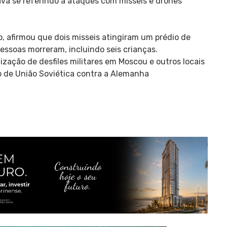
ava se referindo a ataques com mísseis e drones
ko, afirmou que dois misseis atingiram um prédio de
ssoas morreram, incluindo seis crianças.
ização de desfiles militares em Moscou e outros locais
fo de União Soviética contra a Alemanha