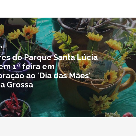
a
es do Parque Santa Lúcia
m 1ª feira em
ação ao ‘Dia das Mães’
a Grossa