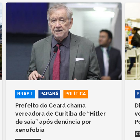
BRASIL
PARANÁ
POLÍTICA
P
Prefeito do Ceará chama
D
vereadora de Curitiba de “Hitler
v
de saia” após denúncia por
P
xenofobia
0