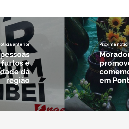
otícia anterior
Próxima notíci
 pessoas
Morador
 furtos e
promove
idade da
comemor
região
em Pont