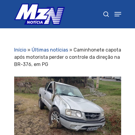
Pressione Enter para pesquisar ou ESC para
fechar
Início
»
Últimas notícias
»
Caminhonete capota
após motorista perder o controle da direção na
BR-376, em PG