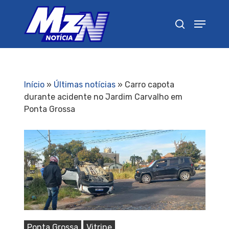
Pressione Enter para pesquisar ou ESC para
fechar
Início
»
Últimas notícias
»
Carro capota
durante acidente no Jardim Carvalho em
Ponta Grossa
Ponta Grossa
Vitrine