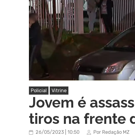
Pressione Enter para pesquisar ou ESC pa
Policial
Vitrine
Jovem é assass
tiros na frente 
26/05/2023 | 10:50
Por Redação MZ