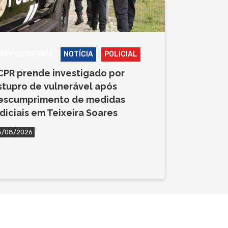
AMPOS GERAIS
NOTÍCIA
POLICIAL
CPR prende investigado por
stupro de vulnerável após
escumprimento de medidas
udiciais em Teixeira Soares
6/08/2026