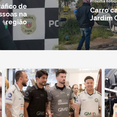
Próxima notíci
áfico de
Carro c
ssoas na
Jardim 
região