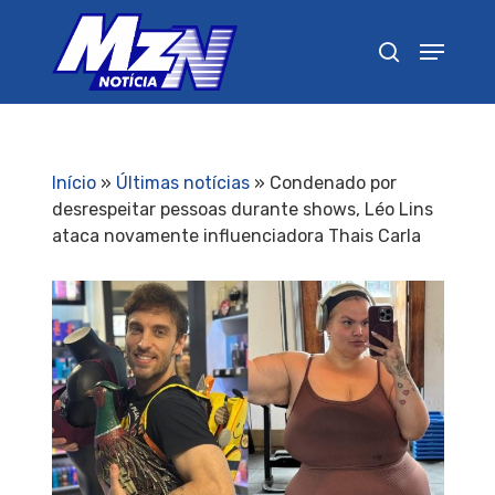
Pressione Enter para pesquisar ou ESC para
fechar
Início
»
Últimas notícias
»
Condenado por
desrespeitar pessoas durante shows, Léo Lins
ataca novamente influenciadora Thais Carla