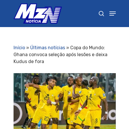
Pressione Enter para pesquisar ou ESC para
fechar
Início
»
Últimas notícias
»
Copa do Mundo:
Ghana convoca seleção após lesões e deixa
Kudus de fora