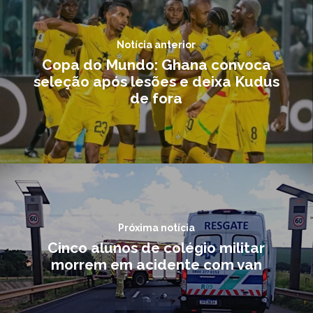
Notícia anterior
Copa do Mundo: Ghana convoca
seleção após lesões e deixa Kudus
de fora
Próxima notícia
Cinco alunos de colégio militar
morrem em acidente com van